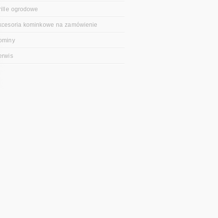
rille ogrodowe
kcesoria kominkowe na zamówienie
ominy
erwis