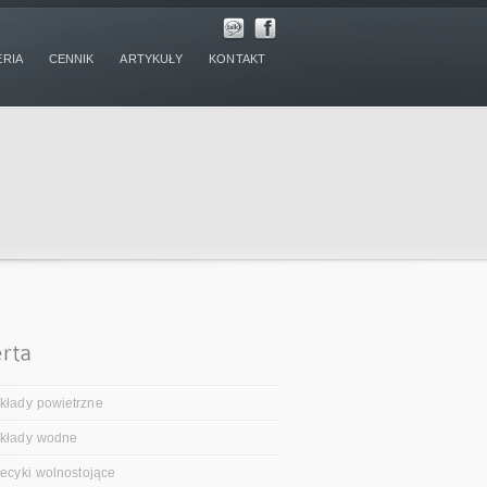
ERIA
CENNIK
ARTYKUŁY
KONTAKT
kłady powietrzne
kłady wodne
iecyki wolnostojące