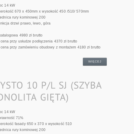
oc 14 kW
erokość 670 x 450mm x wysokość 450 /510/ 570mm
ednica rury kominowej 200
nkcja drzwi prawo, lewo, góra
atalogowa 4980 zł brutto
cena przy usłudze podłączenia 4370 zł brutto
cena przy zamówieniu obudowy z montażem 4180 zł brutto
WIĘCEJ
oc 14 kW
prawność 71%
erokość fasady 650 x 370 x wysokość 510
ednica rury kominowej 200