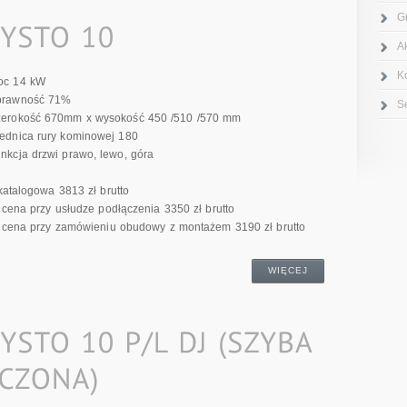
G
A
K
oc 14 kW
prawność 71%
S
erokość 670mm x wysokość 450 /510 /570 mm
ednica rury kominowej 180
nkcja drzwi prawo, lewo, góra
atalogowa 3813 zł brutto
cena przy usłudze podłączenia 3350 zł brutto
cena przy zamówieniu obudowy z montażem 3190 zł brutto
WIĘCEJ