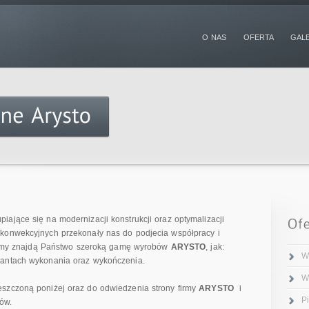
O NAS
OFERTA
GAL
piające się na modernizacji konstrukcji oraz optymalizacji
 konwekcyjnych przekonały nas do podjecia współpracy i
 firmy znajdą Państwo szeroką gamę wyrobów
ARYSTO
, jak:
W
iantach wykonania oraz wykończenia.
W
eszczoną poniżej oraz do odwiedzenia strony firmy
ARYSTO
i
P
ów.