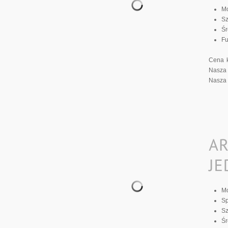
M
Sz
Śr
Fu
Cena k
Nasza 
Nasza 
M
S
Sz
Śr