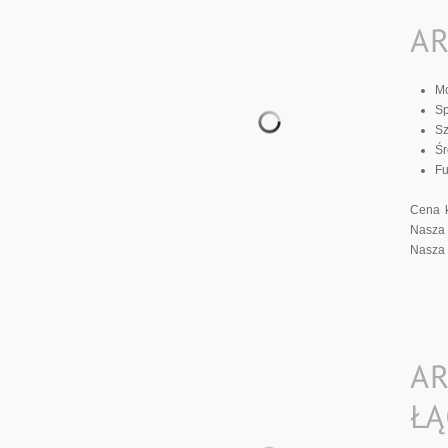
M
S
Sz
Śr
Fu
Cena k
Nasza 
Nasza 