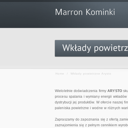
Home
/
Wkłady powietrzne Arysto
Wieloletnie doświadczenia firmy
ARYSTO
sku
procesu spalania i wymiany energii wkładów
dystrybucji jej produktów. W ofercie naszej
paleniska powietrzne i wodne w różnych war
Zapraszamy do zapoznania się z ofertą zami
zaznajomienia się z pełnym cennikiem wyrob