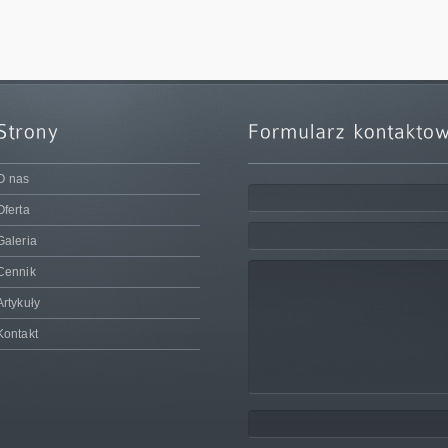
O nas
Oferta
Galeria
Cennik
Artykuły
Kontakt