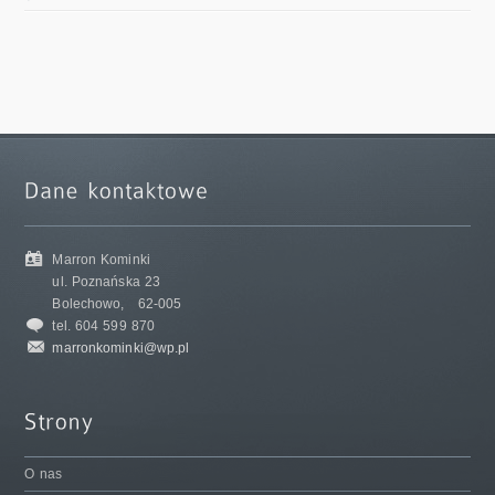
Marron Kominki
ul. Poznańska 23
Bolechowo,
62-005
tel. 604 599 870
marronkominki@wp.pl
O nas