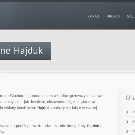
O NAS
OFERTA
GAL
uropie Wschodniej producentem wkładów grzewczych stalowo-
cechy takie jak: trwałość, niezawodność, estetyka oraz
alu wkłady kominkowe
Hajduk
znalazły się także w naszej
W
W
eszczoną poniżej oraz do odwiedzenia strony firmy
Hajduk
i
P
ów.