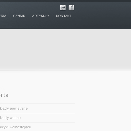
ERIA
CENNIK
ARTYKUŁY
KONTAKT
kłady powietrzne
kłady wodne
iecyki wolnostojące