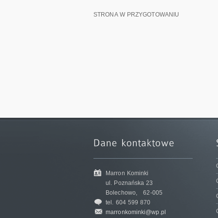
STRONA W PRZYGOTOWANIU
Marron Kominki
ul. Poznańska 23
Bolechowo,
62-005
tel. 604 599 870
marronkominki@wp.pl