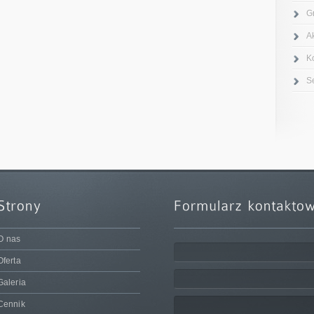
G
A
K
S
O nas
Oferta
Galeria
Cennik