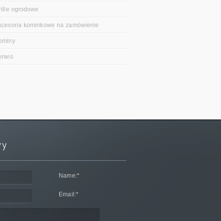
rille ogrodowe
kcesoria kominkowe na zamówienie
ominy
erwis
Name:
*
Email:
*